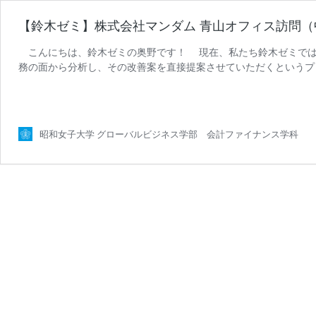
【鈴木ゼミ】株式会社マンダム 青山オフィス訪問（
こんにちは、鈴木ゼミの奥野です！ 現在、私たち鈴木ゼミでは
務の面から分析し、その改善案を直接提案させていただくという
【鈴
青山オフィスにお伺いし、 …
続きを読む
木
ゼ
ミ】
昭和女子大学 グローバルビジネス学部 会計ファイナンス学科
株
式
会
社
マ
ン
ダ
ム
青
山
オ
フ