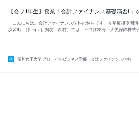
【会フ1年生】授業「会計ファイナンス基礎演習Ⅱ」
こんにちは。会計ファイナンス学科の鈴村です。今年度後期開講
演習Ⅱ」（担当：伊勢坊、鈴村）では、三井住友海上火災保険株式会
【会
施しています。本授業で …
続きを読む
フ
1
年
昭和女子大学 グローバルビジネス学部 会計ファイナンス学科
生】
授
業
「会
計
フ
ァ
イ
ナ
ン
ス
基