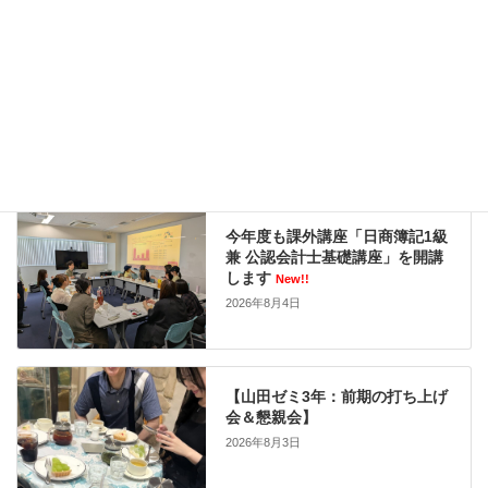
【関ゼミ4年生】日商簿記検定1
級に合格しました！
New!!
2026年8月5日
今年度も課外講座「日商簿記1級
兼 公認会計士基礎講座」を開講
します
New!!
2026年8月4日
【山田ゼミ3年：前期の打ち上げ
会＆懇親会】
2026年8月3日