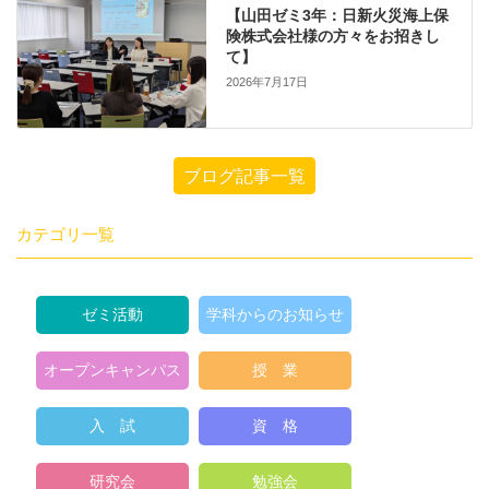
【山田ゼミ3年：日新火災海上保
険株式会社様の方々をお招きし
て】
2026年7月17日
ブログ記事一覧
カテゴリ一覧
ゼミ活動
学科からのお知らせ
オープンキャンパス
授 業
入 試
資 格
研究会
勉強会