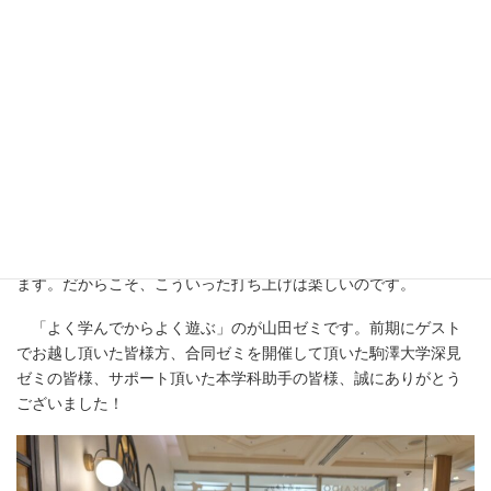
に向けた準備もしています。
山田ゼミは教員が指示するというより、ゼミ生の「主体性」を
重視しています。安易に助け船を出すこともありません。むし
ろ、突き放したりします。教員の私はゼミ生1人1人に対し、「敬
意をもって大人として」接しています。子ども扱いはしません。
大人として接しないと、子供は子供のままだからです。ですか
ら、時に厳しいこともありますが、いつも本音で話します。この
前期の期間だけでもゼミ生は自らいろいろ考え、だいぶ大人にな
ったと思います。学生は私にとっては友達でもお客様でもありま
せん。そのようなスタンスがお互いの信頼関係の基礎になってい
ます。だからこそ、こういった打ち上げは楽しいのです。
「よく学んでからよく遊ぶ」のが山田ゼミです。前期にゲスト
でお越し頂いた皆様方、合同ゼミを開催して頂いた駒澤大学深見
ゼミの皆様、サポート頂いた本学科助手の皆様、誠にありがとう
ございました！