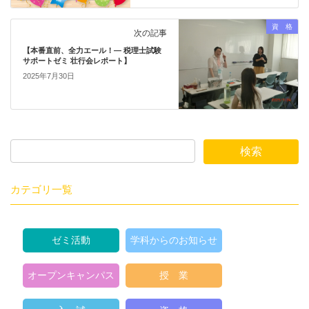
資 格
次の記事
【本番直前、全力エール！― 税理士試験
サポートゼミ 壮行会レポート】
2025年7月30日
カテゴリ一覧
ゼミ活動
学科からのお知らせ
オープンキャンパス
授 業