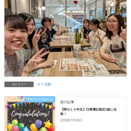
ゼミ活動
カテゴリー
学科からのお知らせ
前の記事
【関ゼミ４年生】日商簿記検定1級に合
格！
2025年7月28日