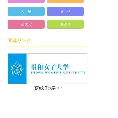
入 試
資 格
研究会
勉強会
関連リンク
昭和女子大学 HP