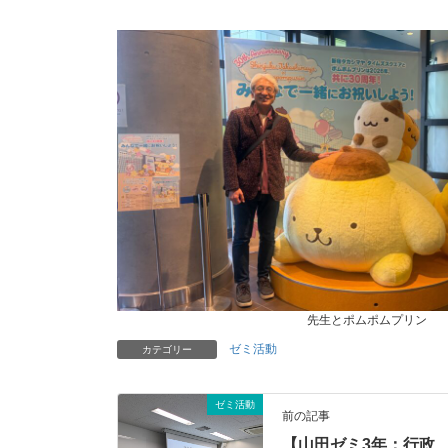
先生とポムポムプリン
ゼミ活動
カテゴリー
ゼミ活動
前の記事
【山田ゼミ3年：行政