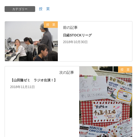
授 業
カテゴリー
授 業
前の記事
日経STOCKリーグ
2018年10月30日
授 業
次の記事
【山田隆ゼミ ラジオ出演！】
2018年11月11日