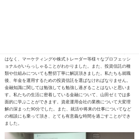
こんにちは！山田ゼミ3年副ゼミ長の中村です。
前回ブログでもご紹介しましたように、夏季に私たちは資産運用
会社にインターンシップに行きます。今回は国内大手の資産運用
会社で働かれている、山田先生の元働かれていた会社の後輩であ
り中央大学の教え子でもある翁様にお越し頂きました。運用会社
の仕事は、ファンドマネージャーと証券アナリストがいるだけで
はなく、マーケティングや株式トレーダー等様々なプロフェッシ
ョナルがいらっしゃることがわかりました。また、投資信託の種
類や仕組みについても懇切丁寧に解説頂きました。私たちも就職
後、年金を運用するための投資信託を選ばなければなりません。
金融知識に関しては勉強しても勉強し過ぎることはないと思いま
す。私たちの生活に密着している金融について、山田ゼミでは多
面的に学ぶことができます。資産運用会社の業務について大変理
解の深まった90分でした。また、就活や将来の仕事についてなど
の相談にも乗って頂き、とても有意義な時間を過ごすことができ
ました。