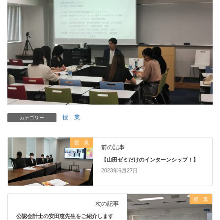
授 業
カテゴリー
授 業
前の記事
【山田ゼミだけのインターンシップ！】
2023年6月27日
授 業
次の記事
公認会計士の安田恵先生をご紹介します