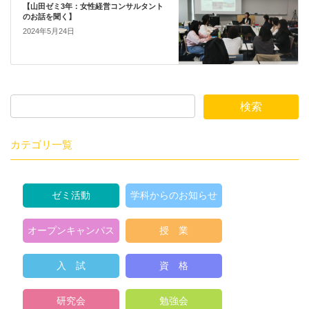
【山田ゼミ3年：女性経営コンサルタント
のお話を聞く】
2024年5月24日
カテゴリ一覧
ゼミ活動
学科からのお知らせ
オープンキャンパス
授 業
入 試
資 格
研究会
勉強会