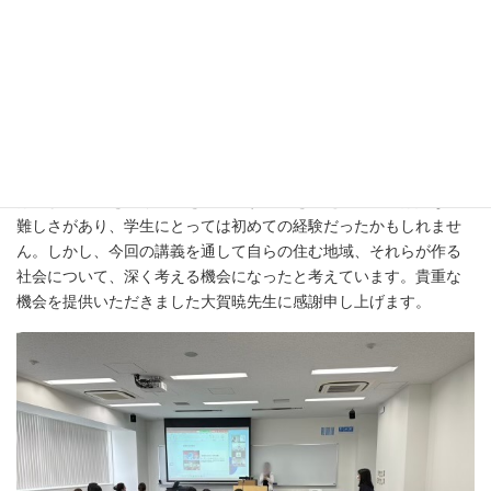
の形成、維持、発展といった地域社会の在り方まで考えられてい
ました。発表には、大賀先生の他に、奈良県橿原市の幹部の方々
や兵庫県加西市の職員の方々もお越しくださり、コメントもいた
だくことが出来ました。学生にとっては貴重な舞台となりまし
た。
この授業では初めて地方行政の課題を扱いました。人々が住み
やすい地域を作るためにどうすればよいのかを考えるというの
は、よい商品を作り利益を生み出すことを考えることとは異なる
難しさがあり、学生にとっては初めての経験だったかもしれませ
ん。しかし、今回の講義を通して自らの住む地域、それらが作る
社会について、深く考える機会になったと考えています。貴重な
機会を提供いただきました大賀暁先生に感謝申し上げます。