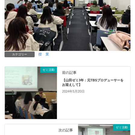
授 業
カテゴリー
ゼミ活動
前の記事
【山田ゼミ3年：元TBSプロデューサーを
お迎えして】
2024年5月20日
ゼミ活動
次の記事