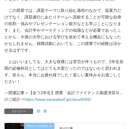
この授業では、課題テーマに取り組む過程のなかで、提案力だ
けでなく、課題遂行にあたりチームへ貢献することが可能な自身
の役割・強みやプレゼンテーション能力なども学ぶことになりま
す。また、会計学やマーケティングの知識などが必要であったこ
とから、今後の大学における学びを改めて考える機会にもなった
かもしれません。就職活動においても、この授業での経験は活か
せるはずです。
とはいいましても、大きな収穫には苦労が伴うもので、2年生前
期の必修科目としてはとても大変だったのではないかと思われま
す。皆さん、本当にお疲れ様でした！楽しい夏休みをお過ごしく
ださい！
＜関連記事＞【会フ2年生】授業「会計ファイナンス基礎演習Ⅲ」
のご紹介⇒
https://www.swukaikeif.jp/class/6065/
授 業
カテゴリー
学科からのお知らせ
前の記事