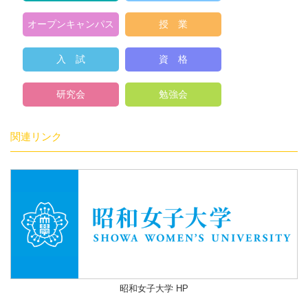
オープンキャンパス
授 業
入 試
資 格
研究会
勉強会
関連リンク
昭和女子大学 HP