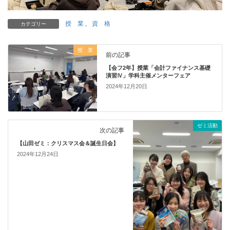
授 業
、
資 格
カテゴリー
授 業
前の記事
【会フ2年】授業「会計ファイナンス基礎
演習Ⅳ」学科主催メンターフェア
2024年12月20日
ゼミ活動
次の記事
【山田ゼミ：クリスマス会＆誕生日会】
2024年12月24日