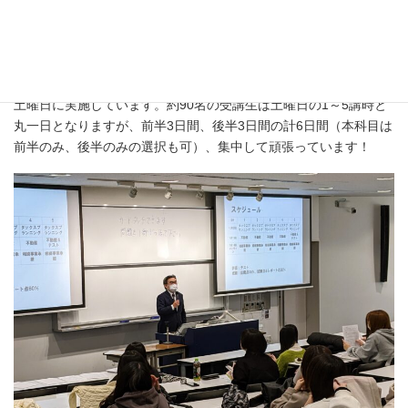
この6日間で一気に合格レベルに達し、1年生のときに、もしく
は、できるだけ早い段階で「ファイナンシャル・プランニング技
能検定3級」の取得を目指しています。
今年度は11月30日から1月18日（年末年始を除く）にかけて、
土曜日に実施しています。約90名の受講生は土曜日の1～5講時と
丸一日となりますが、前半3日間、後半3日間の計6日間（本科目は
前半のみ、後半のみの選択も可）、集中して頑張っています！