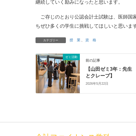
継続していく励みになったと思います。
ご存じのとおり公認会計士試験は、医師国家
ちぜひ多くの学生に挑戦してほしいと思いま
授 業
、
資 格
カテゴリー
ゼミ活動
前の記事
【山田ゼミ3年：先生
とクレープ】
2026年5月22日