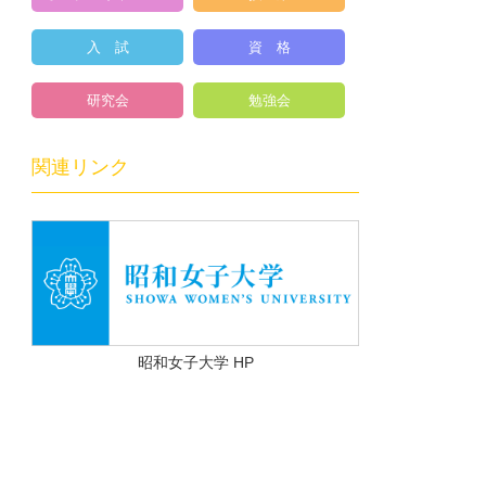
入 試
資 格
研究会
勉強会
関連リンク
昭和女子大学 HP