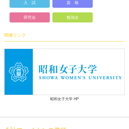
入 試
資 格
研究会
勉強会
関連リンク
昭和女子大学 HP