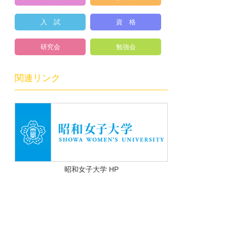
入 試
資 格
研究会
勉強会
関連リンク
昭和女子大学 HP