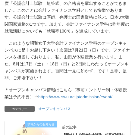
度「公認会計士試験 短答式」の合格者を輩出することができま
した。このことは会計ファイナンス学科としても快挙でありま
す。公認会計士試験は医師、弁護士の国家資格に並ぶ、日本3大難
関国家資格の1つです。加えて、会計ファイナンス学科は昨年度の
就職活動においても「就職率100％」を達成しています。
このような昭和女子大学会計ファイナンス学科のオープンキャ
ンパスに是非お越し下さい！次回は7月21日（日）です。ファイナ
ンスを担当しております、私、山田が体験授業を行います。ま
た、8月は17日（土）・18日（日）と2日間にわたってオープンキ
ャンパスが実施されます。百聞は一見に如かず、です！是非、是
非、ご来場下さい！
＊オープンキャンパス情報はこちら（事前エントリー制・体験授
業は予約不要）⇒
https://www.swu.ac.jp/admission/event/
オープンキャンパス
カテゴリー
学科からのお知らせ
前の記事
【関ゼミ】公認会計士試験 短答式試験に