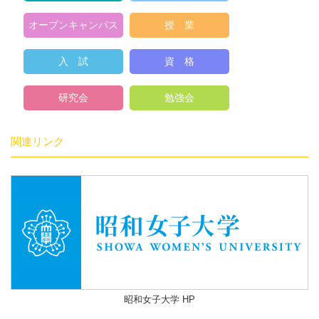
オープンキャンパス
授 業
入 試
資 格
研究会
勉強会
関連リンク
昭和女子大学 HP