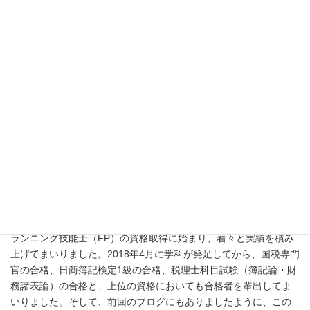
「関学科長の学科説明」
「鈴木先生による簿記体験授業」
会計ファイナンス学科は日商簿記検定やファイナンシャル・プ
ランニング技能士（FP）の資格取得に始まり、着々と実績を積み
上げてまいりました。2018年4月に学科が発足してから、国税専門
官の合格、日商簿記検定1級の合格、税理士科目試験（簿記論・財
務諸表論）の合格と、上位の資格においても合格者を輩出してま
いりました。そして、前回のブログにもありましたように、この