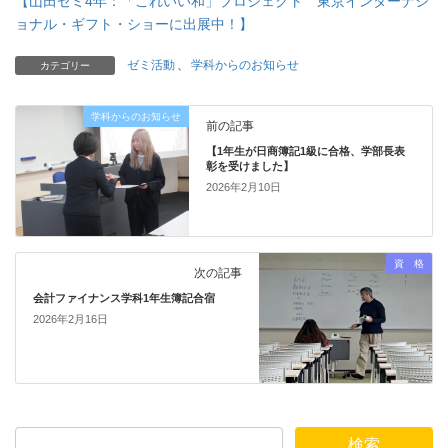
【山田ゼミ4年：「これいい和」プロジェクト 東京インターナシ
ョナル・ギフト・ショーに出展中！】
ゼミ活動
、
学科からのお知らせ
カテゴリー
学科からのお知らせ
前の記事
【1年生が日商簿記1級に合格、学部長表
彰を受けました】
2026年2月10日
資 格
次の記事
会計ファイナンス学科1年生簿記合宿
2026年2月16日