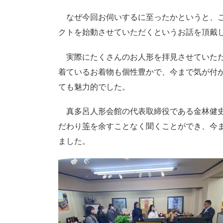
なぜ今回お伺いするに至ったかというと、こ
クトを始動させていただくというお話を頂戴
実際にたくさんのお人形を拝見させていただ
着ているお着物も個性豊かで、今まで気が付
ても魅力的でした。
真多呂人形会館の代表取締役である金林健史
だわり
等
を余すことなく聞くことができ、今
ました。