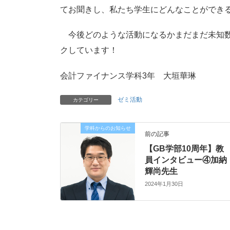
てお聞きし、私たち学生にどんなことができ
今後どのような活動になるかまだまだ未知数
クしています！
会計ファイナンス学科3年 大垣華琳
ゼミ活動
カテゴリー
学科からのお知らせ
前の記事
【GB学部10周年】教
員インタビュー④加納
輝尚先生
2024年1月30日