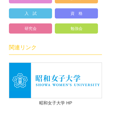
入 試
資 格
研究会
勉強会
関連リンク
昭和女子大学 HP