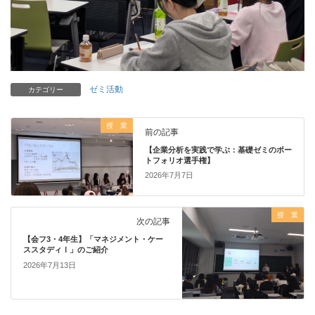
ゼミ活動
カテゴリー
授 業
前の記事
【企業分析を実践で学ぶ：基礎ゼミのポー
トフォリオ選手権】
2026年7月7日
授 業
次の記事
【会フ3・4年生】「マネジメント・ケー
ススタディⅠ」のご紹介
2026年7月13日