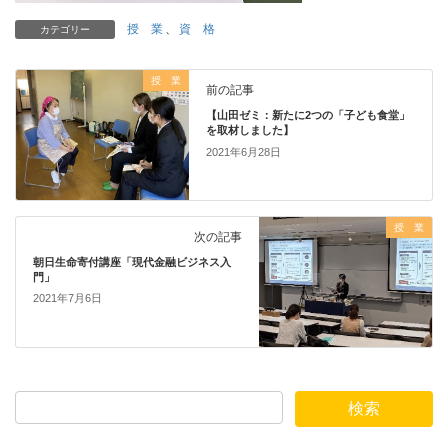
授 業
、
資 格
カテゴリー
授 業
前の記事
【山田ゼミ：新たに2つの「子ども食堂」
を取材しました】
2021年6月28日
授 業
次の記事
朝日生命寄付講座「現代金融ビジネス入
門」
2021年7月6日