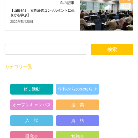
次の記事
【山田ゼミ：女性経営コンサルタントに生
き方を学ぶ】
2022年5月20日
カテゴリ一覧
ゼミ活動
学科からのお知らせ
オープンキャンパス
授 業
入 試
資 格
研究会
勉強会