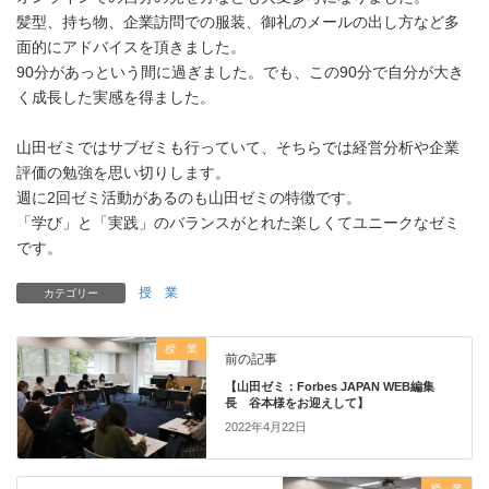
髪型、持ち物、企業訪問での服装、御礼のメールの出し方など多
面的にアドバイスを頂きました。
90分があっという間に過ぎました。でも、この90分で自分が大き
く成長した実感を得ました。
山田ゼミではサブゼミも行っていて、そちらでは経営分析や企業
評価の勉強を思い切りします。
週に2回ゼミ活動があるのも山田ゼミの特徴です。
「学び」と「実践」のバランスがとれた楽しくてユニークなゼミ
です。
授 業
カテゴリー
授 業
前の記事
【山田ゼミ：Forbes JAPAN WEB編集
長 谷本様をお迎えして】
2022年4月22日
授 業