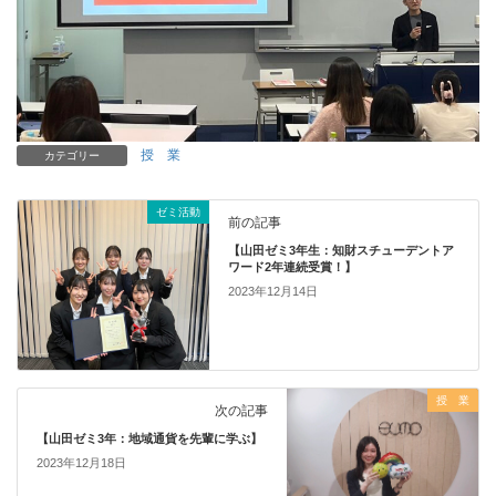
授 業
カテゴリー
ゼミ活動
前の記事
【山田ゼミ3年生：知財スチューデントア
ワード2年連続受賞！】
2023年12月14日
授 業
次の記事
【山田ゼミ3年：地域通貨を先輩に学ぶ】
2023年12月18日