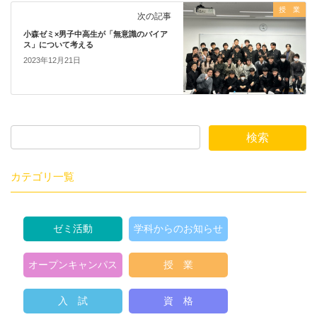
授 業
次の記事
小森ゼミ×男子中高生が「無意識のバイア
ス」について考える
2023年12月21日
カテゴリ一覧
ゼミ活動
学科からのお知らせ
オープンキャンパス
授 業
入 試
資 格