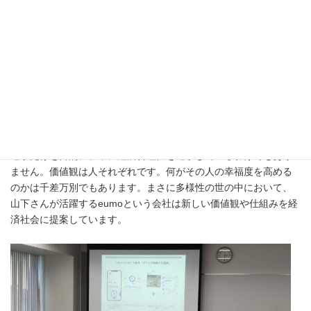
が使えるということは質の高い安全なお店である一種の証明にな
ります。この地域通貨は日本の通貨である円と価値が連動してい
ます。ですから、ビットコインのように経済的価値の裏付けなし
に、需給で変動するようなものではありません。株主になると一
定割合のeumoが株主に割当てられます。しかし、株式の価値は固
定されているそうです。
ここまで聞いていると、資本主義経済において、大変ユニーク
な仕組みであると思いませんか？人間は社会的動物であり、営利
追求だけを目的に、常に経済合理性を追求しているわけでもあり
ません。価値観は人それぞれです。何がその人の幸福度を高める
のかは千差万別でもあります。まさに多様性の世の中において、
山下さんが活躍するeumoという会社は新しい価値観や仕組みを経
済社会に提案しています。