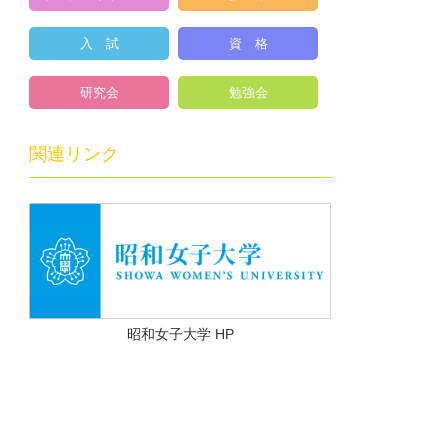
入 試
資 格
研究会
勉強会
関連リンク
昭和女子大学 HP