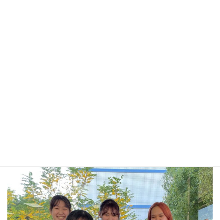
現在、私は産学連携・高大連携地域活性化活動「Tre-Share」に参
加しており、地元中高生と見つけたその土地の魅力ある商品をク
ラウドファンディングを通して全国にお届けするゼミナール活動
を行っております。そんな地域活性化活動「Tre-Share」におい
て、新潟県燕三条地域、熊本県、山形県、千葉県香取市の中高生
たちと地方創生に取り組み、「大学進学と同時に上京したい」
「東京に行きたい」と考えている若者が多く存在することがわか
りました。
この活動を姫路市でも実施したいと考え、この度、姫路市の協力
を得ることができ、スタートすることとなりました。姫路市の高
校生や大学生と対話を通して理解し、協力して、若者の視点で姫
路市を盛り上げたいと考えております。