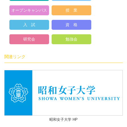
オープンキャンパス
授 業
入 試
資 格
研究会
勉強会
関連リンク
昭和女子大学 HP