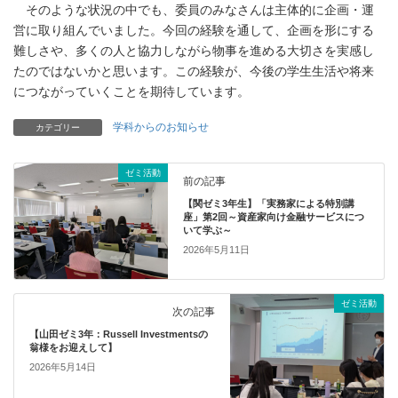
そのような状況の中でも、委員のみなさんは主体的に企画・運
営に取り組んでいました。今回の経験を通して、企画を形にする
難しさや、多くの人と協力しながら物事を進める大切さを実感し
たのではないかと思います。この経験が、今後の学生生活や将来
につながっていくことを期待しています。
学科からのお知らせ
カテゴリー
ゼミ活動
前の記事
【関ゼミ3年生】「実務家による特別講
座」第2回～資産家向け金融サービスにつ
いて学ぶ～
2026年5月11日
ゼミ活動
次の記事
【山田ゼミ3年：Russell Investmentsの
翁様をお迎えして】
2026年5月14日