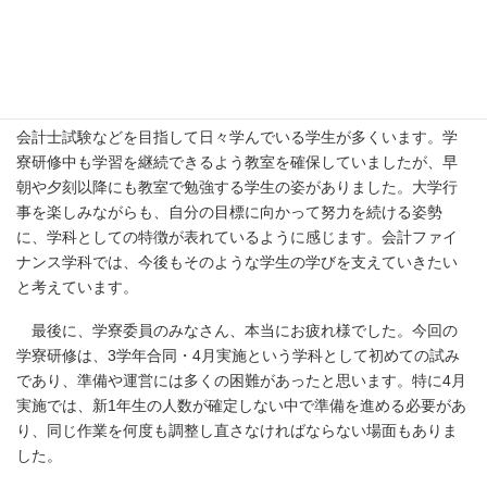
また、今回の学寮研修では、空き時間に自主的に勉強へ取り組
む学生の姿も印象的でした。会計ファイナンス学科には、簿記検
定、ファイナンシャルプランニング技能検定、税理士試験、公認
会計士試験などを目指して日々学んでいる学生が多くいます。学
寮研修中も学習を継続できるよう教室を確保していましたが、早
朝や夕刻以降にも教室で勉強する学生の姿がありました。大学行
事を楽しみながらも、自分の目標に向かって努力を続ける姿勢
に、学科としての特徴が表れているように感じます。会計ファイ
ナンス学科では、今後もそのような学生の学びを支えていきたい
と考えています。
最後に、学寮委員のみなさん、本当にお疲れ様でした。今回の
学寮研修は、3学年合同・4月実施という学科として初めての試み
であり、準備や運営には多くの困難があったと思います。特に4月
実施では、新1年生の人数が確定しない中で準備を進める必要があ
り、同じ作業を何度も調整し直さなければならない場面もありま
した。