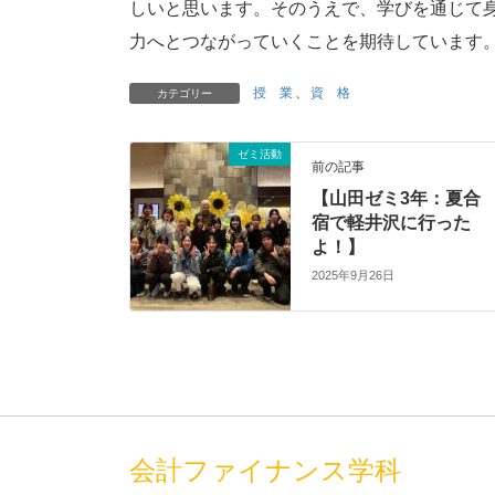
しいと思います。そのうえで、学びを通じて
力へとつながっていくことを期待しています
授 業
、
資 格
カテゴリー
ゼミ活動
前の記事
【山田ゼミ3年：夏合
宿で軽井沢に行った
よ！】
2025年9月26日
会計ファイナンス学科