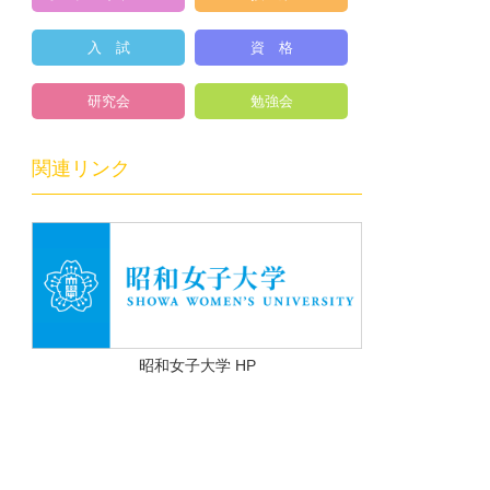
入 試
資 格
研究会
勉強会
関連リンク
昭和女子大学 HP