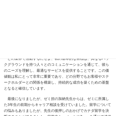
～最後に、金子さんの将来の目標などについて教えてください。
～
「現在は金融業界でのキャリア形成を目指しています。グローバ
ルな市場動向に精通したアドバイザーとして、お客様から信頼を
得続けることを目標としています。さらに、これまで学んだファ
イナンスと留学の経験を形に残せるCFA（米国証券アナリスト）
の資格を取得し、将来的には専門職としても活躍したいと考えて
います。
どの業界で活動するにせよ、私の基本的な目標は、異なるバッ
クグラウンドを持つ人々とのコミュニケーションを通じて、彼ら
のニーズを理解し、最適なサービスを提供することです。この価
値観は私にとって非常に重要であり、どの分野でもお客様やステ
ークホルダーとの関係を構築し、持続的な成功を築くための基盤
となると確信しています。
最後になりましたが、ゼミ担の加納先生からは、ゼミに所属し
た3年生の前期からキャリア相談を受けていました。留学について
の悩みもありましたが、先生の後押しのおかげでカナダ留学を決