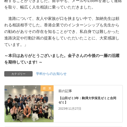
断することができました。留学中も、メールやZoomを通じて連絡
を取り、幅広く人生相談に乗っていただきました。
進路について、友人や家族が口を挟まない中で、加納先生は頼
れる相談相手でした。香港企業でのインターンシップも先生から
の勧めがありその存在を知ることができ、私自身では難しかった
進路決定や行動計画の提案をしていただいたことに、大変感謝し
ています。」
～本日はありがとうございました。金子さんの今後の一層の活躍
を期待しています! ～
学科からのお知らせ
カテゴリー
授 業
前の記事
【山田ゼミ3年：駒澤大学深見ゼミと合同
ゼミ】
2023年11月27日