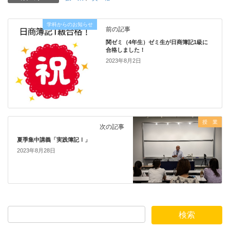
学科からのお知らせ
前の記事
関ゼミ（4年生）ゼミ生が日商簿記1級に
合格しました！
2023年8月2日
授 業
次の記事
夏季集中講義「実践簿記Ⅰ」
2023年8月28日