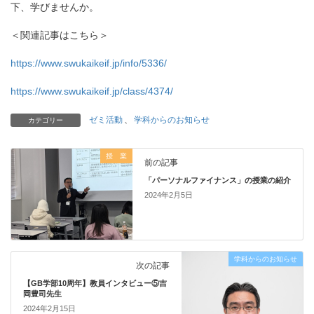
下、学びませんか。
＜関連記事はこちら＞
https://www.swukaikeif.jp/info/5336/
https://www.swukaikeif.jp/class/4374/
ゼミ活動
、
学科からのお知らせ
カテゴリー
授 業
前の記事
「パーソナルファイナンス」の授業の紹介
2024年2月5日
学科からのお知らせ
次の記事
【GB学部10周年】教員インタビュー⑤吉
岡豊司先生
2024年2月15日