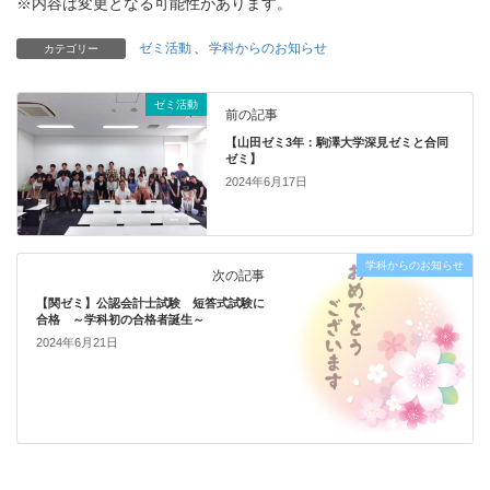
※内容は変更となる可能性があります。
ゼミ活動
、
学科からのお知らせ
カテゴリー
ゼミ活動
前の記事
【山田ゼミ3年：駒澤大学深見ゼミと合同
ゼミ】
2024年6月17日
学科からのお知らせ
次の記事
【関ゼミ】公認会計士試験 短答式試験に
合格 ～学科初の合格者誕生～
2024年6月21日